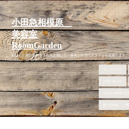
小田急相模原
美容室
RoomGarden
あなたの髪の悩みをきちんと聞いて一番良い方法でスタイルを提案します。
トップページ
お問い合わせ
お休みの関係でお
髪のお悩み、ご相