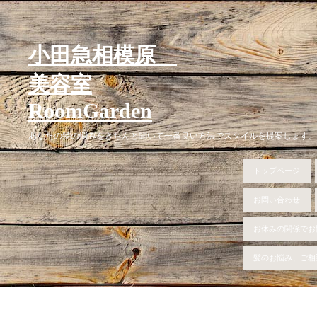
小田急相模原
美容室
RoomGarden
あなたの髪の悩みをきちんと聞いて一番良い方法でスタイルを提案します。
トップページ
お問い合わせ
お休みの関係でお
髪のお悩み、ご相