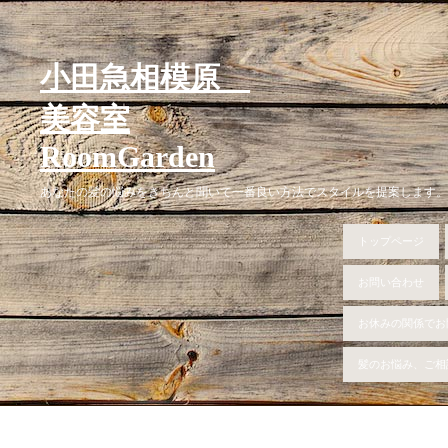
小田急相模原
美容室
RoomGarden
あなたの髪の悩みをきちんと聞いて一番良い方法でスタイルを提案します。
トップページ
お問い合わせ
お休みの関係でお
髪のお悩み、ご相