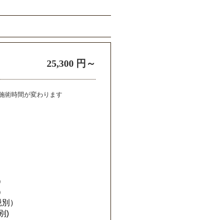
25,300 円～
施術時間が変わります
）
）
税別）
税別)