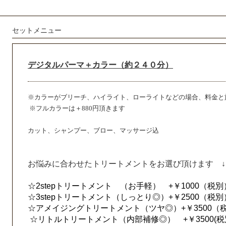
セットメニュー
デジタルパーマ＋カラー（約２４０分）
※カラーがブリーチ、ハイライト、ローライトなどの場合、料金と
※フルカラーは＋880円頂きます
カット、シャンプー、ブロー、マッサージ込
お悩みに合わせたトリートメントをお選び頂けます ↓
☆2stepトリートメント （お手軽）
+￥1000（税別
☆3stepトリートメント（しっとり◎）+￥2500（税別
☆アメイジングトリートメント（ツヤ◎）+￥3500（
☆リトルトリートメント（内部補修◎）
+￥3500(