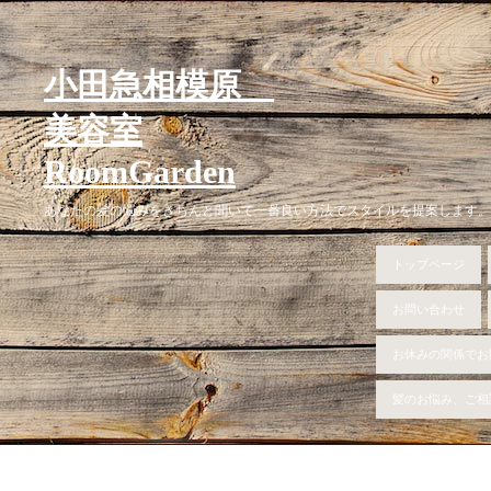
小田急相模原
美容室
RoomGarden
あなたの髪の悩みをきちんと聞いて一番良い方法でスタイルを提案します。
トップページ
お問い合わせ
お休みの関係でお
髪のお悩み、ご相