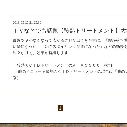
2019-05-25 21:25:00
ＴＶなどでも話題【酸熱トリートメント】大
最近ツヤがなくなって広がるクセが出てきた方に。「髪が落ち
い髪になった」「朝のスタイリングが楽になった」などの効果
約２か月間、効果が持続します。
・酸熱ＡＣＩＤトリートメントのみ ￥９９００（税別）
・他のメニュー＋酸熱ＡＣＩＤトリートメントの場合は『他の
別）
1