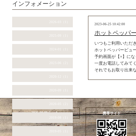
インフォメーション
2026-03（1）
2023-06-25 10:42:00
ホットペッパ
2025-09（1）
いつもご利用いただ
2024-01（1）
ホットペッパービュ
予約画面が【×】に
2023-06（2）
一度お電話してみてく
それでもお取り出来
2020-12（1）
2020-09（1）
2020-05（2）
2026.08.09 Sunday
携帯サイト
2019-08（1）
2019-05（1）