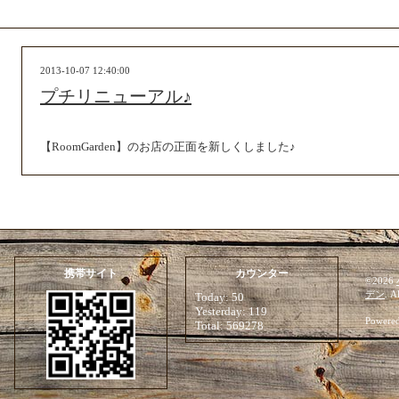
2013-10-07 12:40:00
プチリニューアル♪
【RoomGarden】のお店の正面を新しくしました♪
携帯サイト
カウンター
©2026
デン
. A
Today:
50
Yesterday:
119
Powere
Total:
569278