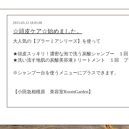
2015-03-12 18:05:00
☆頭皮ケア☆始めました。
大人気の【プラーミアシリーズ】を使って
★頭皮スッキリ！濃密な泡で洗う炭酸シャンプー １回
★洗い流す地肌の炭酸美容液トリートメント １回 プ
※シャンプー台を使うメニューにプラスできます。
【小田急相模原 美容室RoomGarden】